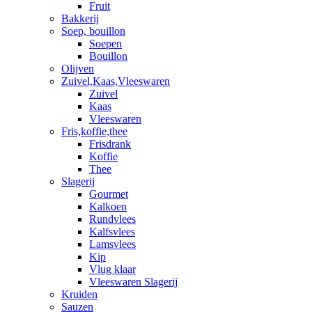
Fruit
Bakkerij
Soep, bouillon
Soepen
Bouillon
Olijven
Zuivel,Kaas,Vleeswaren
Zuivel
Kaas
Vleeswaren
Fris,koffie,thee
Frisdrank
Koffie
Thee
Slagerij
Gourmet
Kalkoen
Rundvlees
Kalfsvlees
Lamsvlees
Kip
Vlug klaar
Vleeswaren Slagerij
Kruiden
Sauzen