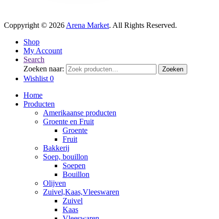
Coppyright © 2026
Arena Market
. All Rights Reserved.
Shop
My Account
Search
Zoeken naar:
Zoeken
Wishlist
0
Home
Producten
Amerikaanse producten
Groente en Fruit
Groente
Fruit
Bakkerij
Soep, bouillon
Soepen
Bouillon
Olijven
Zuivel,Kaas,Vleeswaren
Zuivel
Kaas
Vleeswaren