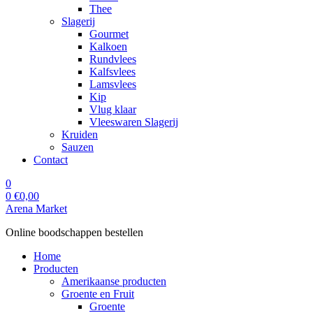
Thee
Slagerij
Gourmet
Kalkoen
Rundvlees
Kalfsvlees
Lamsvlees
Kip
Vlug klaar
Vleeswaren Slagerij
Kruiden
Sauzen
Contact
0
0
€
0,00
Arena Market
Online boodschappen bestellen
Home
Producten
Amerikaanse producten
Groente en Fruit
Groente