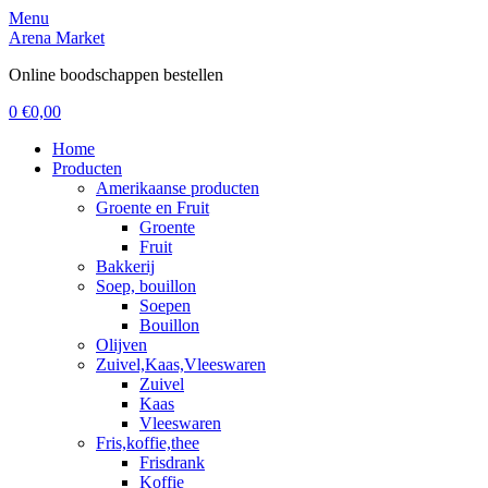
Menu
Arena Market
Online boodschappen bestellen
0
€
0,00
Home
Producten
Amerikaanse producten
Groente en Fruit
Groente
Fruit
Bakkerij
Soep, bouillon
Soepen
Bouillon
Olijven
Zuivel,Kaas,Vleeswaren
Zuivel
Kaas
Vleeswaren
Fris,koffie,thee
Frisdrank
Koffie